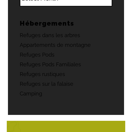
Hébergements
Refuges dans les arbres
Appartements de montagne
Refuges Pods
Refuges Pods Familiales
Refuges rustiques
Refuges sur la falaise
Camping