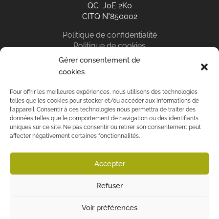
QC J0E 2K0
CITQ N°850002
Politique de confidentialité
Politique de cookies
Gérer consentement de
cookies
EN
Pour offrir les meilleures expériences, nous utilisons des technologies
telles que les cookies pour stocker et/ou accéder aux informations de
l'appareil. Consentir à ces technologies nous permettra de traiter des
données telles que le comportement de navigation ou des identifiants
uniques sur ce site. Ne pas consentir ou retirer son consentement peut
affecter négativement certaines fonctionnalités.
Réservation en ligne
Disponibilités
Accepter
Refuser
©2021 Au Diable Vert - CITQ N°850002 - Tous droits réservés
Voir préférences