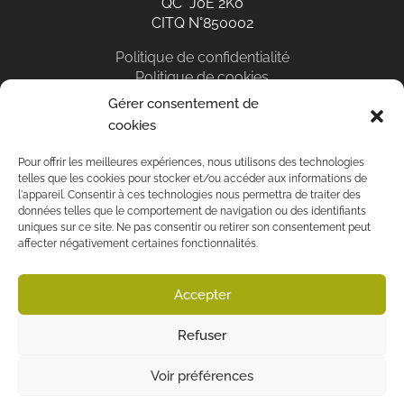
QC J0E 2K0
CITQ N°850002
Politique de confidentialité
Politique de cookies
Gérer consentement de
cookies
EN
Pour offrir les meilleures expériences, nous utilisons des technologies
telles que les cookies pour stocker et/ou accéder aux informations de
l'appareil. Consentir à ces technologies nous permettra de traiter des
données telles que le comportement de navigation ou des identifiants
uniques sur ce site. Ne pas consentir ou retirer son consentement peut
affecter négativement certaines fonctionnalités.
Réservation en ligne
Disponibilités
Accepter
Refuser
©2021 Au Diable Vert - CITQ N°850002 - Tous droits réservés
Voir préférences
Conception de sites Web par Projex Media